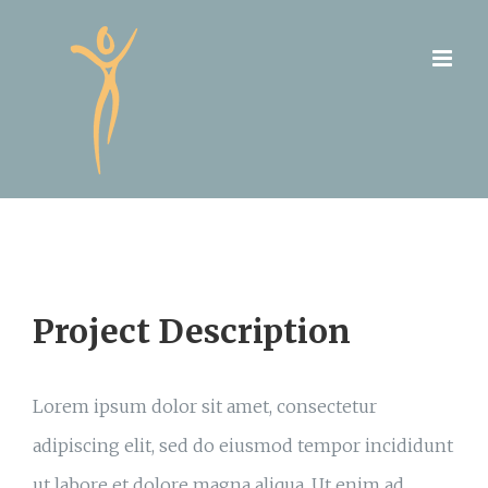
Skip
to
content
Project Description
Lorem ipsum dolor sit amet, consectetur
adipiscing elit, sed do eiusmod tempor incididunt
ut labore et dolore magna aliqua. Ut enim ad